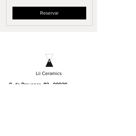
Reservar
Lii Ceramics
C. de Provença,
82 - 09029
-
Barcelona
📧 Contáctanos
:
info@liiceramics.com
📲 Whatssapp:
+34644833511