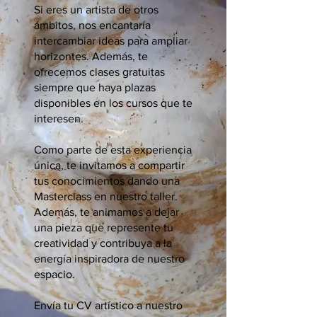
Si eres un artista de otros
ámbitos, nos encantaría
intercambiar ideas para ampliar
horizontes. Además, te
ofrecemos clases gratuitas
siempre que haya plazas
disponibles en los cursos que te
interesen.
Como parte de esta experiencia
única, te invitamos a compartir
tus conocimientos dando una
Masterclass en nuestro taller.
Además, te animamos a dejar
una pieza que represente tu
creatividad y contribuya a la
energía inspiradora de nuestro
espacio.
Envía tu CV artístico a nuestro