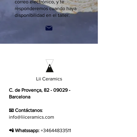
correo electrónico, y te
responderemos cuando haya
disponibilidad en el taller.
Lii Ceramics
C. de Provença,
82 - 09029
-
Barcelona
📧 Contáctanos
:
info@liiceramics.com
📲 Whatssapp:
+34644833511