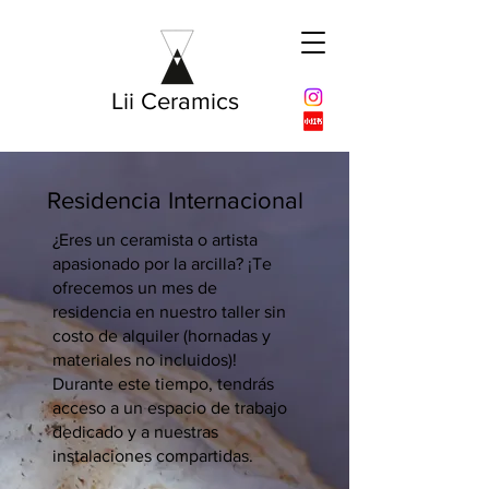
Lii Ceramics
Residencia Internacional
¿Eres un ceramista o artista
apasionado por la arcilla? ¡Te
ofrecemos un mes de
residencia en nuestro taller sin
costo de alquiler (hornadas y
materiales no incluidos)!
Durante este tiempo, tendrás
acceso a un espacio de trabajo
dedicado y a nuestras
instalaciones compartidas.