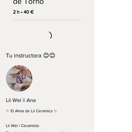
de Torno
2 h • 40 €
Tu instructora 😊😊
Lii Wei || Ana
✨ El Alma de Lii Ceramics ✨
Lii Wei | Ceramista