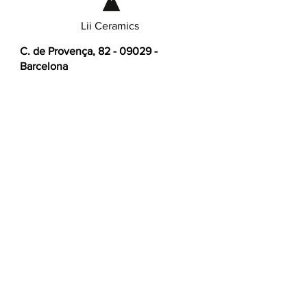
Lii Ceramics
C. de Provença,
82 - 09029
-
Barcelona
📧 Contáctanos
:
info@liiceramics.com
📲 Whatssapp:
+34644833511
📆 Nuestros horarios:
Lunes -
Viernes, de 11h a 21h
🏪 Tienda:
Martes y Jueves, de 10h a
14h
Suscríbete a nuestra newsletter